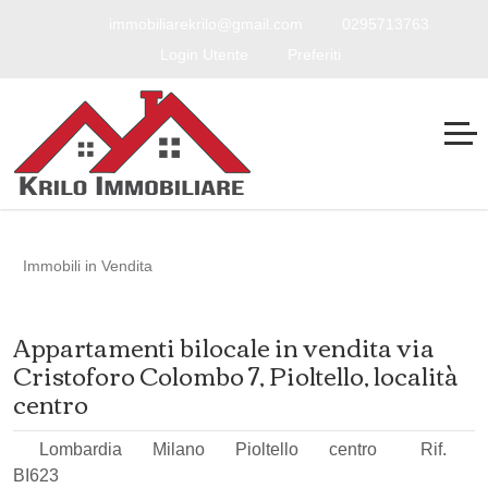
immobiliarekrilo@gmail.com
0295713763
Login Utente
Preferiti
Immobili in Vendita
Appartamenti bilocale in vendita via
Cristoforo Colombo 7, Pioltello, località
centro
Lombardia
Milano
Pioltello
centro
Rif.
BI623