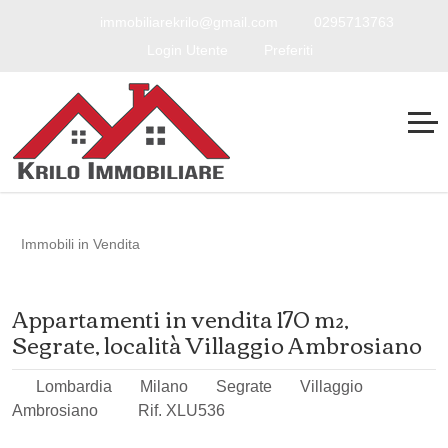
immobiliarekrilo@gmail.com
0295713763
Login Utente
Preferiti
Immobili in Vendita
Appartamenti in vendita 170 m²,
Segrate, località Villaggio Ambrosiano
Lombardia
Milano
Segrate
Villaggio
Ambrosiano
Rif. XLU536