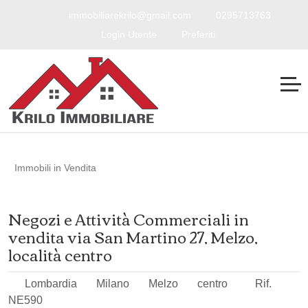
immobiliarekrilo@gmail.com
0295713763
Login Utente
Preferiti
Immobili in Vendita
Negozi e Attività Commerciali in
vendita via San Martino 27, Melzo,
località centro
Lombardia
Milano
Melzo
centro
Rif.
NE590