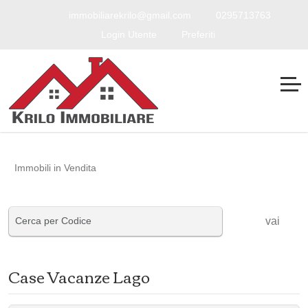
immobiliarekrilo@gmail.com
0295713763
Login Utente
Preferiti
Immobili in Vendita
vai
Case Vacanze Lago